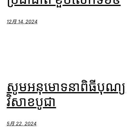
12月 14, 2024
សូមអនុមោទនាពិធីបុណ្យ
វិសាខបូជា
5月 22, 2024