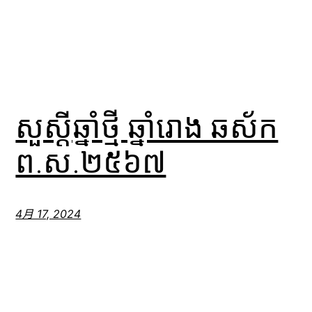
សួស្តីឆ្នាំថ្មី ឆ្នាំរោង ឆស័ក
ព.ស.២៥៦៧
4月 17, 2024