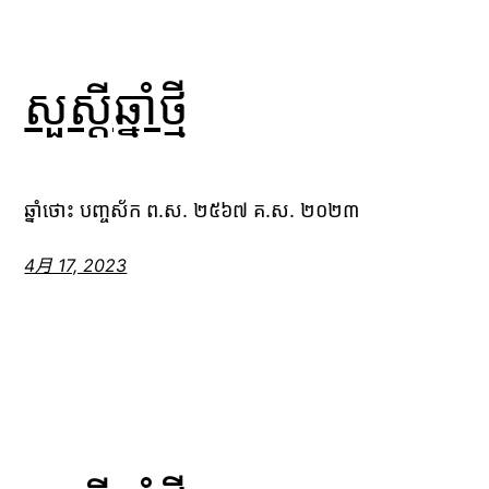
សួស្តីឆ្នាំថ្មី
ឆ្នាំថោះ បញ្ចស័ក ព.ស. ២៥៦៧ គ.ស. ២០២៣
4月 17, 2023