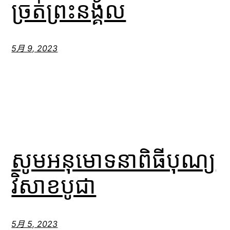
ច្រត់ព្រះនង្គ័ល
5月 9, 2023
សូមអនុមោទនាពិធីបុណ្យ
វិសាខបូជា
5月 5, 2023