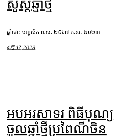
សួស្តីឆ្នាំថ្មី
ឆ្នាំថោះ បញ្ចស័ក ព.ស. ២៥៦៧ គ.ស. ២០២៣
4月 17, 2023
អបអរសាទរ ពិធីបុណ្យ
ចូលឆ្នាំថ្មីប្រពៃណីចិន