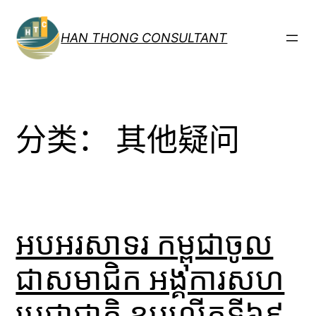
跳
至
HAN THONG CONSULTANT
内
容
分类：
其他疑问
អបអរសាទរ កម្ពុជាចូល
ជាសមាជិក អង្គការសហ
ប្រជាជាតិ ខួបលើកទី៦៩