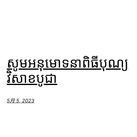
សូមអនុមោទនាពិធីបុណ្យ
វិសាខបូជា
5月 5, 2023