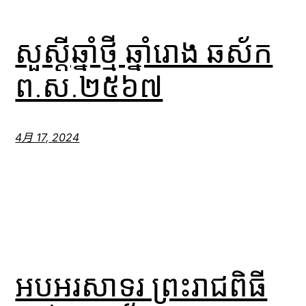
សួស្តីឆ្នាំថ្មី ឆ្នាំរោង ឆស័ក
ព.ស.២៥៦៧
4月 17, 2024
អបអរសាទរ ព្រះរាជពិធី