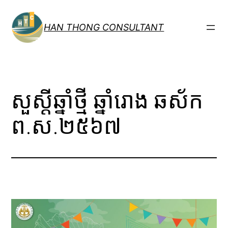
跳
至
HAN THONG CONSULTANT
内
容
សួស្តីឆ្នាំថ្មី ឆ្នាំរោង ឆស័ក
ព.ស.២៥៦៧