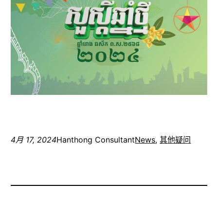
4月 17, 2024
Hanthong Consultant
News
, 
其他疑问