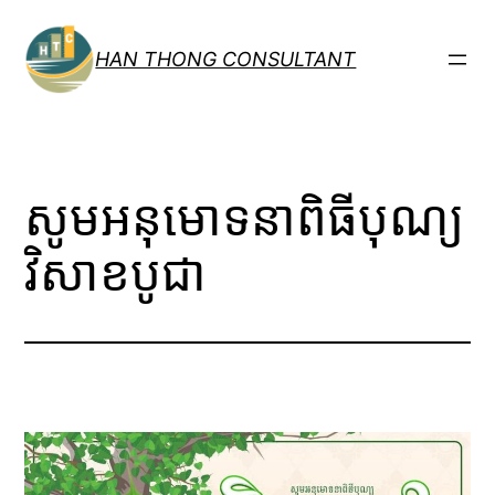
跳
至
HAN THONG CONSULTANT
内
容
សូមអនុមោទនាពិធីបុណ្យ
វិសាខបូជា