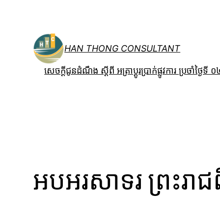
跳
至
内
容
HAN THONG CONSULTANT
សេចក្តីជូនដំណឹង ស្តីពី អត្រាប្តូរប្រាក់ផ្លូវការ ប្រចាំថ្
អបអរសាទរ ព្រះរាជពិធ