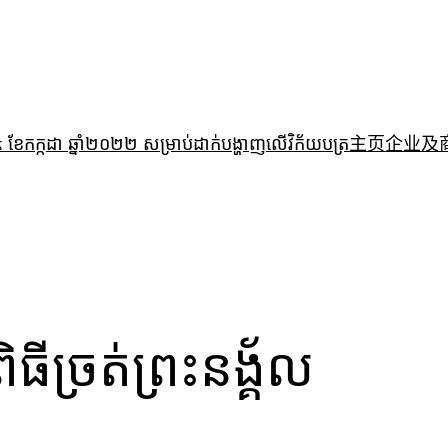
ងៃទី ០៤ ខែកក្កដា ឆ្នាំ២០២២ សម្រាប់ដាក់បង្ហាញលើវិក័យបត្រ
主页
企业及
ីច្រត់ព្រះនង្គ័ល