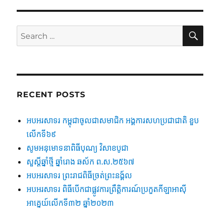
SE
Search
for:
RECENT POSTS
អបអរសាទរ កម្ពុជាចូលជាសមាជិក អង្គការសហប្រជាជាតិ ខួប
លើកទី៦៩
សូមអនុមោទនាពិធីបុណ្យ វិសាខបូជា
សួស្តីឆ្នាំថ្មី ឆ្នាំរោង ឆស័ក ព.ស.២៥៦៧
អបអរសាទរ ព្រះរាជពិធីច្រត់ព្រះនង្គ័ល
អបអរសាទរ ពិធីបើកជាផ្លូវការព្រឹត្តិការណ៍ប្រកួតកីឡាអាស៊ី
អាគ្នេយ៍លើកទី៣២ ឆ្នាំ២០២៣