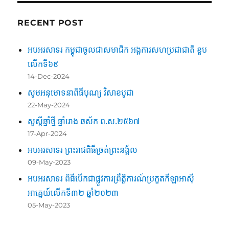
RECENT POST
អបអរសាទរ កម្ពុជាចូលជាសមាជិក អង្គការសហប្រជាជាតិ ខួប
លើកទី៦៩
14-Dec-2024
សូមអនុមោទនាពិធីបុណ្យ វិសាខបូជា
22-May-2024
សួស្តីឆ្នាំថ្មី ឆ្នាំរោង ឆស័ក ព.ស.២៥៦៧
17-Apr-2024
អបអរសាទរ ព្រះរាជពិធីច្រត់ព្រះនង្គ័ល
09-May-2023
អបអរសាទរ ពិធីបើកជាផ្លូវការព្រឹត្តិការណ៍ប្រកួតកីឡាអាស៊ី
អាគ្នេយ៍លើកទី៣២ ឆ្នាំ២០២៣
05-May-2023