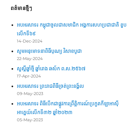
ពត៌មានថ្មីៗ
អបអរសាទរ កម្ពុជាចូលជាសមាជិក អង្គការសហប្រជាជាតិ ខួប
លើកទី៦៩
14-Dec-2024
សូមអនុមោទនាពិធីបុណ្យ វិសាខបូជា
22-May-2024
សួស្តីឆ្នាំថ្មី ឆ្នាំរោង ឆស័ក ព.ស.២៥៦៧
17-Apr-2024
អបអរសាទរ ព្រះរាជពិធីច្រត់ព្រះនង្គ័ល
09-May-2023
អបអរសាទរ ពិធីបើកជាផ្លូវការព្រឹត្តិការណ៍ប្រកួតកីឡាអាស៊ី
អាគ្នេយ៍លើកទី៣២ ឆ្នាំ២០២៣
05-May-2023